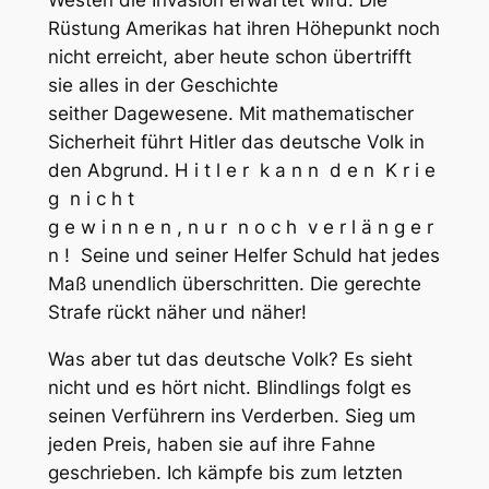
Rüstung Amerikas hat ihren Höhepunkt noch
nicht erreicht, aber heute schon übertrifft
sie alles in der Geschichte
seither Dagewesene. Mit mathematischer
Sicherheit führt Hitler das deutsche Volk in
den Abgrund. H i t l e r k a n n d e n K r i e
g n i c h t
g e w i n n e n , n u r n o c h v e r l ä n g e r
n ! Seine und seiner Helfer Schuld hat jedes
Maß unendlich überschritten. Die gerechte
Strafe rückt näher und näher!
Was aber tut das deutsche Volk? Es sieht
nicht und es hört nicht. Blindlings folgt es
seinen Verführern ins Verderben. Sieg um
jeden Preis, haben sie auf ihre Fahne
geschrieben. Ich kämpfe bis zum letzten