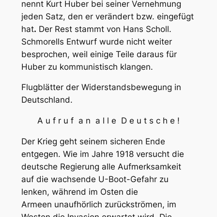
nennt Kurt Huber bei seiner Vernehmung
jeden Satz, den er verändert bzw. eingefügt
hat
.
Der Rest stammt von Hans Scholl.
Schmorells Entwurf wurde nicht weiter
besprochen, weil einige Teile daraus für
Huber zu kommunistisch klangen.
Flugblätter der Widerstandsbewegung in
Deutschland.
A u f r u f a n a l l e D e u t s c h e !
Der Krieg geht seinem sicheren Ende
entgegen. Wie im Jahre 1918 ver­sucht die
deutsche Regierung alle Aufmerksamkeit
auf die wachsende U-Boot-Gefahr zu
lenken, während im Osten die
Armeen unaufhörlich zurückströmen, im
Westen die Invasion erwartet wird. Die