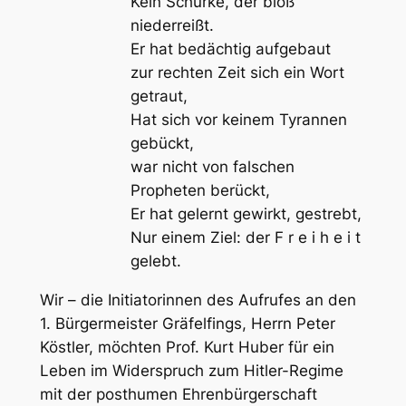
Kein Schurke, der bloß
niederreißt.
Er hat bedächtig aufgebaut
zur rechten Zeit sich ein Wort
getraut,
Hat sich vor keinem Tyrannen
gebückt,
war nicht von falschen
Propheten berückt,
Er hat gelernt gewirkt, gestrebt,
Nur einem Ziel: der F r e i h e i t
gelebt.
Wir – die Initiatorinnen des Aufrufes an den
1. Bürgermeister Gräfelfings, Herrn Peter
Köstler, möchten Prof. Kurt Huber für ein
Leben im
Widerspruch
zum Hitler-Regime
mit der posthumen Ehrenbürgerschaft